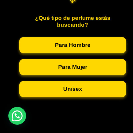
✨
¿Qué tipo de perfume estás
buscando?
Para Hombre
Para Mujer
Unisex