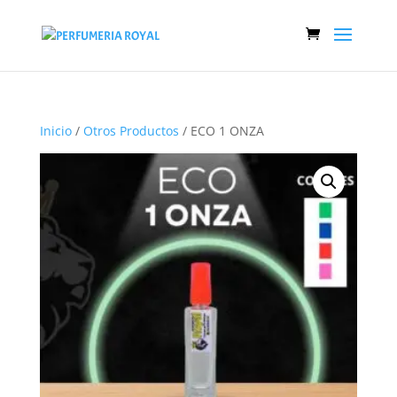
Inicio
/
Otros Productos
/ ECO 1 ONZA